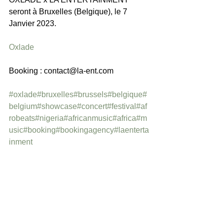
seront à Bruxelles (Belgique), le 7 
Janvier 2023.
Oxlade
Booking : contact@la-ent.com
#oxlade
#bruxelles
#brussels
#belgique
#
belgium
#showcase
#concert
#festival
#af
robeats
#nigeria
#africanmusic
#africa
#m
usic
#booking
#bookingagency
#laenterta
inment