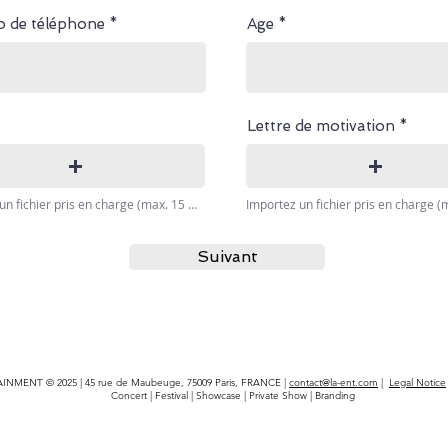
 de téléphone
Age
Lettre de motivation
Importez un fichier pris en charge (max. 15 Mo)
Suivant
INMENT © 2025 | 45 rue de Maubeuge, 75009 Paris, FRANCE |
contact@la-ent.com
|
Legal Notice
Concert | Festival | Showcase | Private Show | Branding