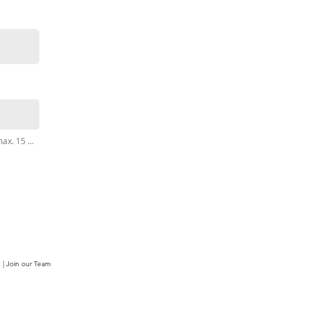
Importez un fichier pris en charge (max. 15 Mo)
|
Join our Team